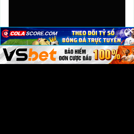
×
×
×