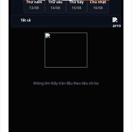
Thứ năm
Thứ sáu
Thứ bảy
Chủ nhật
13/08
14/08
15/08
16/08
Tất cả
Không tìm thấy trận đấu theo tiêu chí lọc