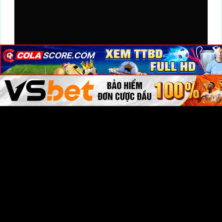
×
×
×