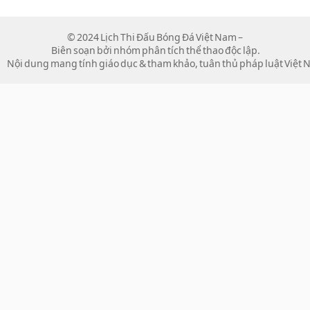
© 2024 Lịch Thi Đấu Bóng Đá Việt Nam –
Biên soạn bởi nhóm phân tích thể thao độc lập.
Nội dung mang tính giáo dục & tham khảo, tuân thủ pháp luật Việt 