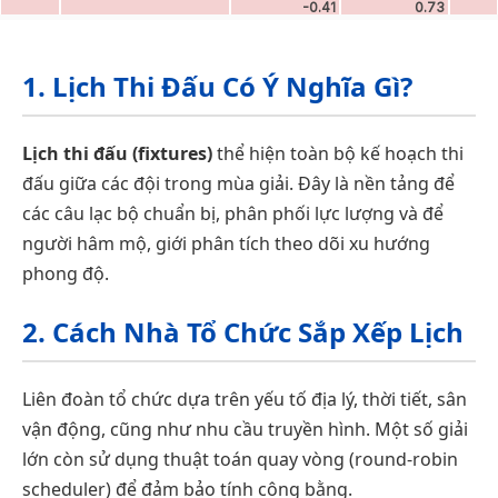
1. Lịch Thi Đấu Có Ý Nghĩa Gì?
Lịch thi đấu (fixtures)
thể hiện toàn bộ kế hoạch thi
đấu giữa các đội trong mùa giải. Đây là nền tảng để
các câu lạc bộ chuẩn bị, phân phối lực lượng và để
người hâm mộ, giới phân tích theo dõi xu hướng
phong độ.
2. Cách Nhà Tổ Chức Sắp Xếp Lịch
Liên đoàn tổ chức dựa trên yếu tố địa lý, thời tiết, sân
vận động, cũng như nhu cầu truyền hình. Một số giải
lớn còn sử dụng thuật toán quay vòng (round‑robin
scheduler) để đảm bảo tính công bằng.