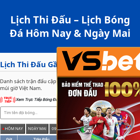
Lịch Thi Đấu – Lịch Bóng
Đá Hôm Nay & Ngày Mai
☰
Lịch Thi Đấu Gần Nhất
Danh sách trận đấu cập nhật theo thời gian thực, hiển thị
múi giờ Việt Nam.