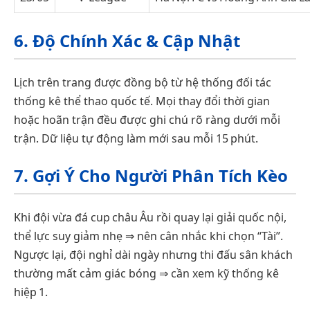
6. Độ Chính Xác & Cập Nhật
Lịch trên trang được đồng bộ từ hệ thống đối tác
thống kê thể thao quốc tế. Mọi thay đổi thời gian
hoặc hoãn trận đều được ghi chú rõ ràng dưới mỗi
trận. Dữ liệu tự động làm mới sau mỗi 15 phút.
7. Gợi Ý Cho Người Phân Tích Kèo
Khi đội vừa đá cup châu Âu rồi quay lại giải quốc nội,
thể lực suy giảm nhẹ ⇒ nên cân nhắc khi chọn “Tài”.
Ngược lại, đội nghỉ dài ngày nhưng thi đấu sân khách
thường mất cảm giác bóng ⇒ cần xem kỹ thống kê
hiệp 1.