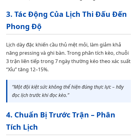
3. Tác Động Của Lịch Thi Đấu Đến
Phong Độ
Lịch dày đặc khiến cầu thủ mệt mỏi, làm giảm khả
năng pressing và ghi bàn. Trong phân tích kèo, chuỗi
3 trận liên tiếp trong 7 ngày thường kéo theo xác suất
“Xỉu” tăng 12–15%.
“Một đội kiệt sức không thể hiện đúng thực lực – hãy
đọc lịch trước khi đọc kèo.”
4. Chuẩn Bị Trước Trận – Phân
Tích Lịch