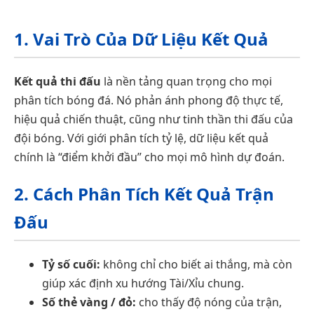
1. Vai Trò Của Dữ Liệu Kết Quả
Kết quả thi đấu
là nền tảng quan trọng cho mọi
phân tích bóng đá. Nó phản ánh phong độ thực tế,
hiệu quả chiến thuật, cũng như tinh thần thi đấu của
đội bóng. Với giới phân tích tỷ lệ, dữ liệu kết quả
chính là “điểm khởi đầu” cho mọi mô hình dự đoán.
2. Cách Phân Tích Kết Quả Trận
Đấu
Tỷ số cuối:
không chỉ cho biết ai thắng, mà còn
giúp xác định xu hướng Tài/Xỉu chung.
Số thẻ vàng / đỏ:
cho thấy độ nóng của trận,