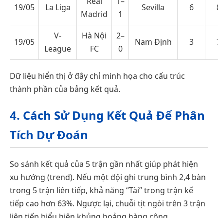
Real
1–
19/05
La Liga
Sevilla
6
Madrid
1
V-
Hà Nội
2–
19/05
Nam Định
3
League
FC
0
Dữ liệu hiển thị ở đây chỉ minh họa cho cấu trúc
thành phần của bảng kết quả.
4. Cách Sử Dụng Kết Quả Để Phân
Tích Dự Đoán
So sánh kết quả của 5 trận gần nhất giúp phát hiện
xu hướng (trend). Nếu một đội ghi trung bình 2,4 bàn
trong 5 trận liên tiếp, khả năng “Tài” trong trận kế
tiếp cao hơn 63%. Ngược lại, chuỗi tịt ngòi trên 3 trận
liên tiếp biểu hiện khủng hoảng hàng công.