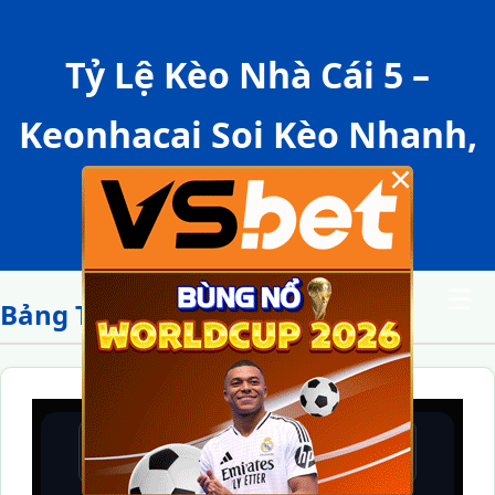
Tỷ Lệ Kèo Nhà Cái 5 –
Keonhacai Soi Kèo Nhanh,
×
Chuẩn Xác
☰
Bảng Tỷ Lệ Trực Tiếp
Hôm nay
Ngày mai
Chủ nhật
Trực tiếp
07/08
08/08
09/08