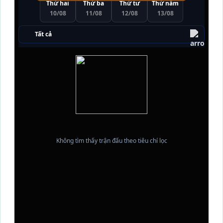
Thứ hai
Thứ ba
Thứ tư
Thứ năm
10/08
11/08
12/08
13/08
Tất cả
Không tìm thấy trận đấu theo tiêu chí lọc