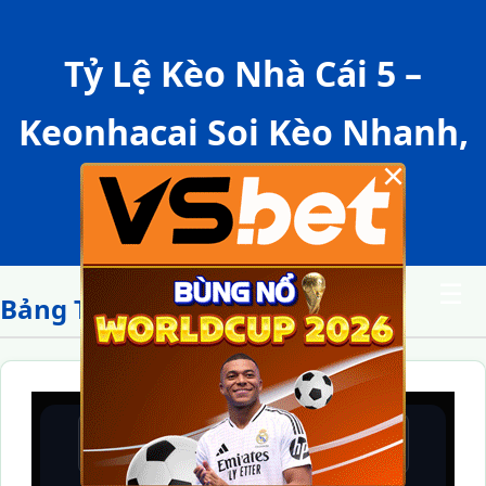
Tỷ Lệ Kèo Nhà Cái 5 –
Keonhacai Soi Kèo Nhanh,
×
Chuẩn Xác
☰
Bảng Tỷ Lệ Trực Tiếp
Hôm nay
Ngày mai
Thứ ba
Trực tiếp
09/08
10/08
11/08